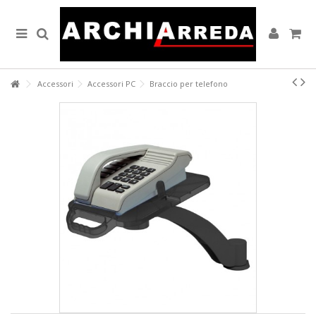
Lorem ipsum dolor sit amet
Lorem ipsum dolor sit amet, consectetur adipisicing elit, sed do
eiusmod tempor incididunt ut labore et dolore magna aliqua. Ut enim
ad minim veniam, quis nostrud exercitation ullamco laboris nisi ut
aliquip ex ea commodo consequat.
Accessori
Accessori PC
Braccio per telefono
READ MORE
Lorem ipsum dolor sit amet
Lorem ipsum dolor sit amet, consectetur adipisicing elit, sed do
eiusmod tempor incididunt ut labore et dolore magna aliqua. Ut enim
ad minim veniam, quis nostrud exercitation ullamco laboris nisi ut
aliquip ex ea commodo consequat.
READ MORE