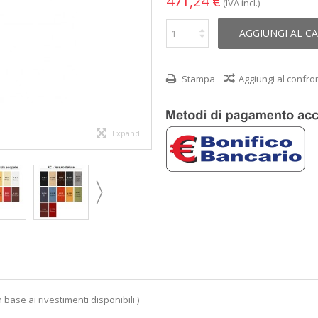
471,24 €
(IVA incl.)
AGGIUNGI AL C
Stampa
Aggiungi al confro
Expand
 base ai rivestimenti disponibili )