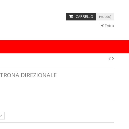
 amet
CARRELLO
(vuoto)
etur adipisicing elit, sed do eiusmod tempor incididunt ut labore
minim veniam, quis nostrud exercitation ullamco laboris nisi ut
Entra
READ MORE
LTRONA DIREZIONALE