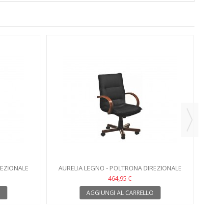
AU
REZIONALE
AURELIA LEGNO - POLTRONA DIREZIONALE
464,95 €
O
AGGIUNGI AL CARRELLO