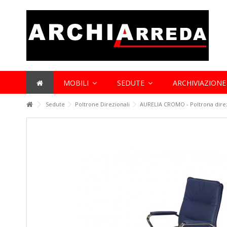
Lorem ipsum dolor sit amet
Lorem ipsum dolor sit amet, consectetur adipisicing elit, sed do 
et dolore magna aliqua. Ut enim ad minim veniam, quis nostrud exe
aliquip ex ea commodo consequat.
MOBILI
SEDUTE
ARCHIVIAZION
Sedute
Poltrone Direzionali
AURELIA CROMO - Poltrona dire