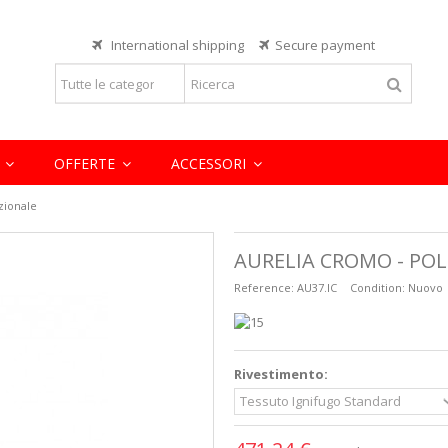
Lorem ipsum dolor sit
International shipping
Secure payment
eiusmod tempor incididunt ut labore
Lorem ipsum dolor sit amet, consect
rcitation ullamco laboris nisi ut
et dolore magna aliqua. Ut enim ad 
aliquip ex ea commodo consequat.
READ MORE
E
OFFERTE
ACCESSORI
zionale
AURELIA CROMO - PO
Reference:
AU37.IC
Condition:
Nuovo
Rivestimento: