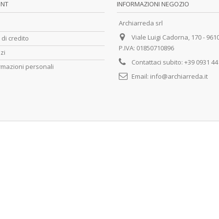
UNT
INFORMAZIONI NEGOZIO
Archiarreda srl
Viale Luigi Cadorna, 170 - 961
 di credito
P.IVA: 01850710896
zzi
Contattaci subito:
+39 0931 4
rmazioni personali
Email:
info@archiarreda.it