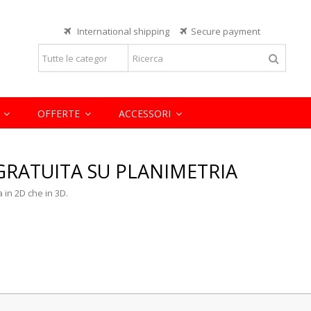
Lorem ipsum dolor sit
International shipping
Secure payment
eiusmod tempor incididunt ut labore
Lorem ipsum dolor sit amet, consect
rcitation ullamco laboris nisi ut
et dolore magna aliqua. Ut enim ad 
aliquip ex ea commodo consequat.
READ MORE
E
OFFERTE
ACCESSORI
GRATUITA SU PLANIMETRIA
a in 2D che in 3D.