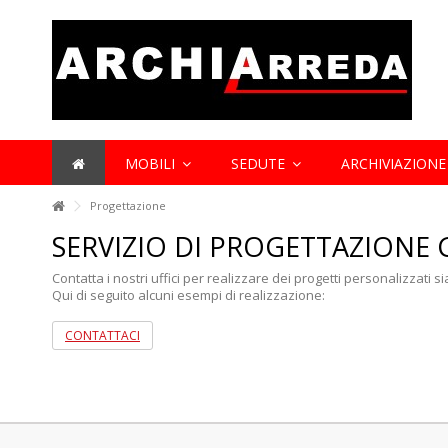
Lorem ipsum dolor sit amet
Lorem ipsum dolor sit amet, consectetur adipisicing elit, sed do 
et dolore magna aliqua. Ut enim ad minim veniam, quis nostrud exe
aliquip ex ea commodo consequat.
MOBILI
SEDUTE
ARCHIVIAZION
Progettazione
SERVIZIO DI PROGETTAZIONE 
Contatta i nostri uffici per realizzare dei progetti personalizzati si
Qui di seguito alcuni esempi di realizzazione:
CONTATTACI