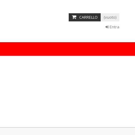
 amet
CARRELLO
(vuoto)
etur adipisicing elit, sed do eiusmod tempor incididunt ut labore
minim veniam, quis nostrud exercitation ullamco laboris nisi ut
Entra
READ MORE