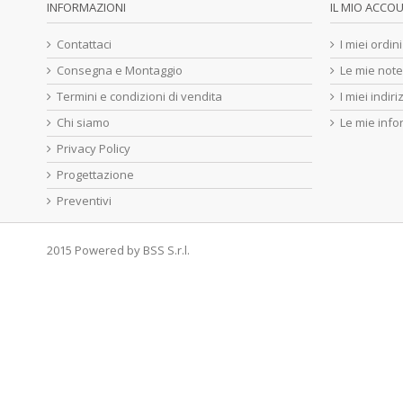
INFORMAZIONI
IL MIO ACCO
Contattaci
I miei ordini
Consegna e Montaggio
Le mie note
Termini e condizioni di vendita
I miei indiri
Chi siamo
Le mie info
Privacy Policy
Progettazione
Preventivi
2015 Powered by
BSS S.r.l.