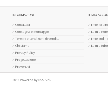
INFORMAZIONI
IL MIO ACCO
Contattaci
I miei ordini
Consegna e Montaggio
Le mie note
Termini e condizioni di vendita
I miei indiri
Chi siamo
Le mie info
Privacy Policy
Progettazione
Preventivi
2015 Powered by
BSS S.r.l.