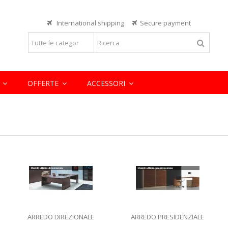
Lorem ipsum dolor sit
International shipping
Secure payment
eiusmod tempor incididunt ut labore
Lorem ipsum dolor sit amet, consect
rcitation ullamco laboris nisi ut
et dolore magna aliqua. Ut enim ad 
aliquip ex ea commodo consequat.
READ MORE
E
OFFERTE
ACCESSORI
ARREDO DIREZIONALE
ARREDO PRESIDENZIALE