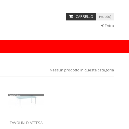
 amet
CARRELLO
(vuoto)
etur adipisicing elit, sed do eiusmod tempor incididunt ut labore
minim veniam, quis nostrud exercitation ullamco laboris nisi ut
Entra
READ MORE
Nessun prodotto in questa categoria
TAVOLINI D'ATTESA