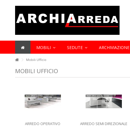
Lorem ipsum dolor sit amet
Lorem ipsum dolor sit amet, consectetur adipisicing elit, sed do 
et dolore magna aliqua. Ut enim ad minim veniam, quis nostrud exe
aliquip ex ea commodo consequat.
MOBILI
SEDUTE
ARCHIVIAZION
Mobili Ufficio
MOBILI UFFICIO
ARREDO OPERATIVO
ARREDO SEMI DIREZIONALE