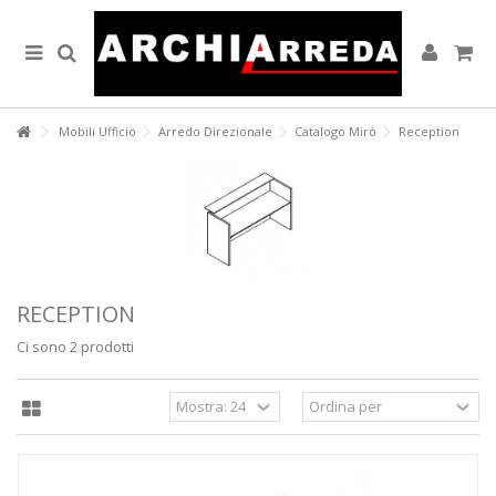
Lorem ipsum dolor sit amet
Lorem ipsum dolor sit amet, consectetur adipisicing elit, sed do
eiusmod tempor incididunt ut labore et dolore magna aliqua. Ut enim
ad minim veniam, quis nostrud exercitation ullamco laboris nisi ut
aliquip ex ea commodo consequat.
Mobili Ufficio
Arredo Direzionale
Catalogo Mirò
Reception
READ MORE
Lorem ipsum dolor sit amet
Lorem ipsum dolor sit amet, consectetur adipisicing elit, sed do
eiusmod tempor incididunt ut labore et dolore magna aliqua. Ut enim
ad minim veniam, quis nostrud exercitation ullamco laboris nisi ut
aliquip ex ea commodo consequat.
RECEPTION
READ MORE
Ci sono 2 prodotti