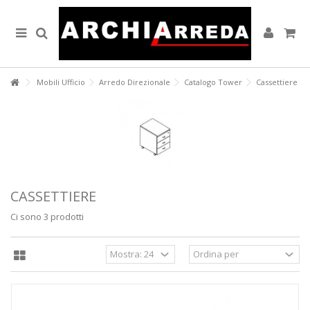
Lorem ipsum dolor sit amet
Lorem ipsum dolor sit amet, consectetur adipisicing elit, sed do
eiusmod tempor incididunt ut labore et dolore magna aliqua. Ut enim
ad minim veniam, quis nostrud exercitation ullamco laboris nisi ut
aliquip ex ea commodo consequat.
Mobili Ufficio
Arredo Direzionale
Catalogo Tower
Cassettiere
READ MORE
Lorem ipsum dolor sit amet
Lorem ipsum dolor sit amet, consectetur adipisicing elit, sed do
eiusmod tempor incididunt ut labore et dolore magna aliqua. Ut enim
ad minim veniam, quis nostrud exercitation ullamco laboris nisi ut
aliquip ex ea commodo consequat.
CASSETTIERE
READ MORE
Ci sono 3 prodotti