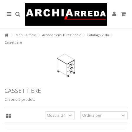
Lorem ipsum dolor sit amet
Lorem ipsum dolor sit amet, consectetur adipisicing elit, sed do
eiusmod tempor incididunt ut labore et dolore magna aliqua. Ut enim
ad minim veniam, quis nostrud exercitation ullamco laboris nisi ut
aliquip ex ea commodo consequat.
Mobili Ufficio
Arredo Semi Direzionale
Catalogo Vista
READ MORE
Cassettiere
Lorem ipsum dolor sit amet
Lorem ipsum dolor sit amet, consectetur adipisicing elit, sed do
eiusmod tempor incididunt ut labore et dolore magna aliqua. Ut enim
ad minim veniam, quis nostrud exercitation ullamco laboris nisi ut
aliquip ex ea commodo consequat.
READ MORE
CASSETTIERE
Ci sono 5 prodotti