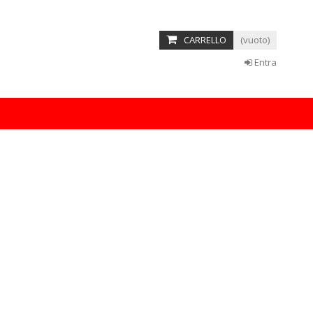
 amet
CARRELLO
(vuoto)
etur adipisicing elit, sed do eiusmod tempor incididunt ut labore
minim veniam, quis nostrud exercitation ullamco laboris nisi ut
Entra
READ MORE