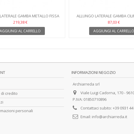
LATERALE GAMBA METALLO FISSA
ALLUNGO LATERALE GAMBA CILI
METALLO
219,38 €
87,03 €
AGGIUNGI AL CARRELLO
AGGIUNGI AL CARRELL
UNT
INFORMAZIONI NEGOZIO
Archiarreda srl
Viale Luigi Cadorna, 170 - 961
 di credito
P.IVA: 01850710896
zzi
Contattaci subito:
+39 0931 4
rmazioni personali
Email:
info@archiarreda.it