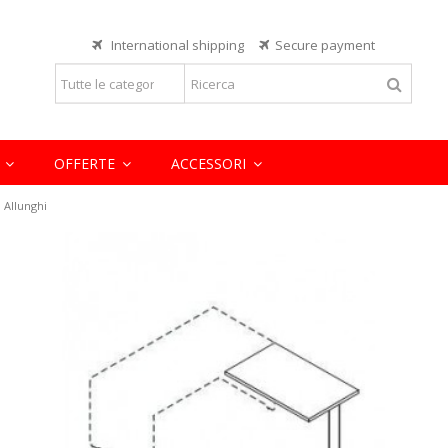
Lorem ipsum dolor sit
International shipping
Secure payment
eiusmod tempor incididunt ut labore
Lorem ipsum dolor sit amet, consect
rcitation ullamco laboris nisi ut
et dolore magna aliqua. Ut enim ad 
aliquip ex ea commodo consequat.
READ MORE
E
OFFERTE
ACCESSORI
Allunghi