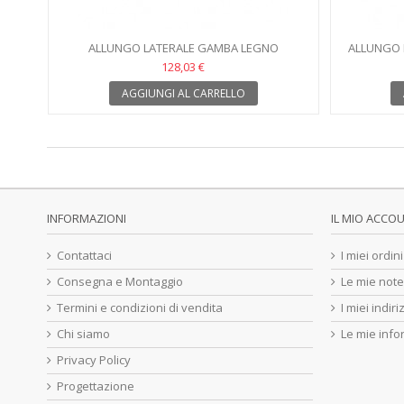
ALLUNGO LATERALE GAMBA LEGNO
ALLUNGO 
128,03 €
AGGIUNGI AL CARRELLO
INFORMAZIONI
IL MIO ACCO
Contattaci
I miei ordini
Consegna e Montaggio
Le mie note
Termini e condizioni di vendita
I miei indiri
Chi siamo
Le mie info
Privacy Policy
Progettazione