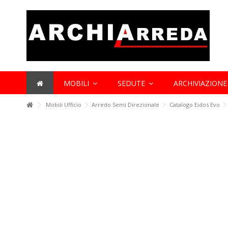
Lorem ipsum dolor sit amet
Lorem ipsum dolor sit amet, consectetur adipisicing elit, sed do 
et dolore magna aliqua. Ut enim ad minim veniam, quis nostrud exe
aliquip ex ea commodo consequat.
MOBILI
SEDUTE
ARCHIVIAZION
Mobili Ufficio
Arredo Semi Direzionale
Catalogo Eidos Evo